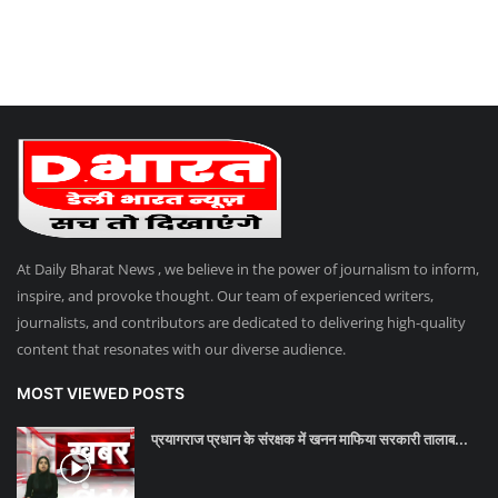
At Daily Bharat News , we believe in the power of journalism to inform,
inspire, and provoke thought. Our team of experienced writers,
journalists, and contributors are dedicated to delivering high-quality
content that resonates with our diverse audience.
MOST VIEWED POSTS
प्रयागराज प्रधान के संरक्षक में खनन माफिया सरकारी तालाब...