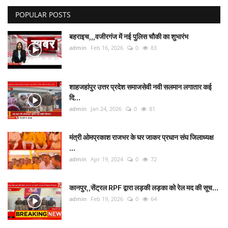
POPULAR POSTS
देश/दुनिया
बहराइच,,,वजीरगंज में नई पुलिस चौकी का शुभारंभ
राज्य
admin
Feb 16, 2026
0
83
राजनीतिक
शाहजहांपुर उत्तर प्रदेश समाजसेवी नवी सलमान लगातार कई
धर्म-आस्था
दि...
admin
Jan 24, 2026
0
81
हेल्थ/स्वस्थ
मंत्री ओमप्रकाश राजभर के घर जाकर प्रधान संघ जिलाध्यक्ष
शिक्षा
...
admin
Apr 19, 2024
0
72
मनोरंजन/बॉलीवूड
कानपुर,,सेंट्रल RPF द्वारा लड़की लड़का को रेल मद की सूच...
Live TV
admin
Feb 19, 2026
0
64
खेल