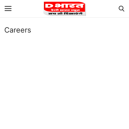
Careers
Login
Register
Terms and Conditions
About Us
Privacy
Our Team
Careers
Contact us