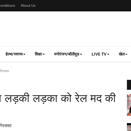
onditions
About Us
हेल्थ/स्वस्थ
शिक्षा
मनोरंजन/बॉलीवूड
LIVE TV
खेल
गिरफ्तार
ारा लड़की लड़का को रेल मद की
गिरफ्तार