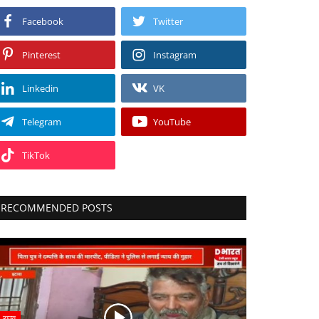
Facebook
Twitter
Pinterest
Instagram
Linkedin
VK
Telegram
YouTube
TikTok
RECOMMENDED POSTS
राज्य