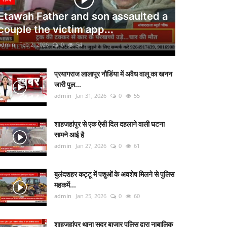
Etawah Father and son assaulted a
couple the victim app...
admin
Feb 2, 2026
0
54
प्रयागराज लालापूर नौडिंया में अवैध वालू का खनन
जारी पुल...
admin
Jan 31, 2026
0
55
शाहजहांपुर से एक ऐसी दिल दहलाने वाली घटना
सामने आई है
admin
Jan 27, 2026
0
61
बुलंदशहर कट्टू में पशुओं के अवशेष मिलने से पुलिस
महकमें...
admin
Jan 25, 2026
0
60
शाहजहांपुर थाना सदर बाजार पुलिस द्वारा नाबालिक