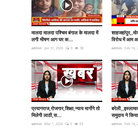
मालदा मालदा पश्चिम बंगाल के मालदा में
शाहजहांपुर,,मोद
लगी भीषण आग घर क...
विरोध में आम आ
admin
Jan 31, 2026
0
38
admin
Feb 16, 
प्रयागराज,रोजगार,शिक्षा,न्याय मार्गोगे तो
बरेली,,इस्लामाब
मिलेगी लाठी,स...
समुदाय ने किया
admin
Mar 1, 2026
0
63
admin
Feb 14, 