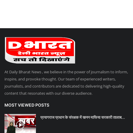
At Daily Bharat News , we believe in the power of journalism to inform,
inspire, and provoke thought. Our team of experienced writers,
journalists, and contributors are dedicated to delivering high-quality
content that resonates with our diverse audience.
MOST VIEWED POSTS
प्रयागराज प्रधान के संरक्षक में खनन माफिया सरकारी तालाब...