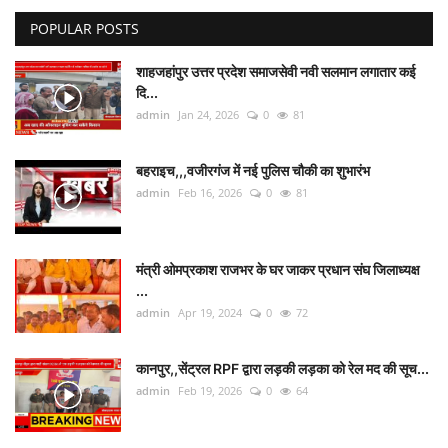
POPULAR POSTS
देश/दुनिया
शाहजहांपुर उत्तर प्रदेश समाजसेवी नवी सलमान लगातार कई
राज्य
दि...
admin
Jan 24, 2026
0
81
राजनीतिक
बहराइच,,,वजीरगंज में नई पुलिस चौकी का शुभारंभ
धर्म-आस्था
admin
Feb 16, 2026
0
81
हेल्थ/स्वस्थ
मंत्री ओमप्रकाश राजभर के घर जाकर प्रधान संघ जिलाध्यक्ष
शिक्षा
...
admin
Apr 19, 2024
0
72
मनोरंजन/बॉलीवूड
कानपुर,,सेंट्रल RPF द्वारा लड़की लड़का को रेल मद की सूच...
Live TV
admin
Feb 19, 2026
0
64
खेल