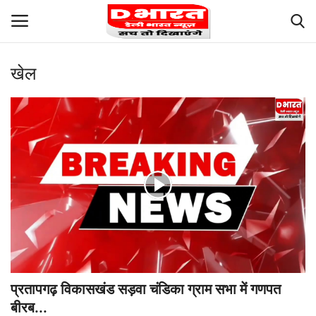
खेल
Login
Register
Terms and Conditions
About Us
Contact us
Privacy
Our Team
प्रतापगढ़ विकासखंड सड़वा चंडिका ग्राम सभा में गणपत
Careers
बीरब...