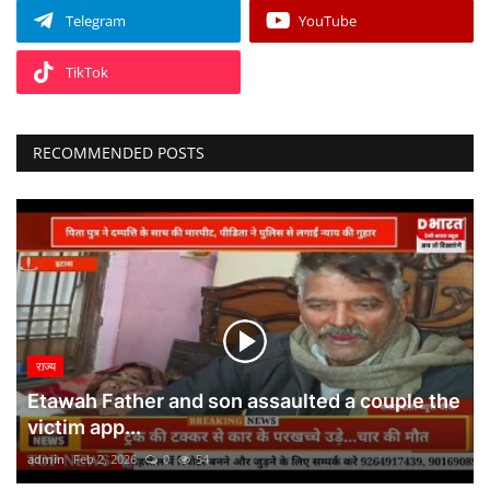
Telegram
YouTube
TikTok
RECOMMENDED POSTS
राज्य
Etawah Father and son assaulted a couple the
victim app...
admin
Feb 2, 2026
0
54