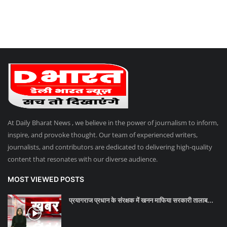
At Daily Bharat News , we believe in the power of journalism to inform,
inspire, and provoke thought. Our team of experienced writers,
journalists, and contributors are dedicated to delivering high-quality
content that resonates with our diverse audience.
MOST VIEWED POSTS
प्रयागराज प्रधान के संरक्षक में खनन माफिया सरकारी तालाब...