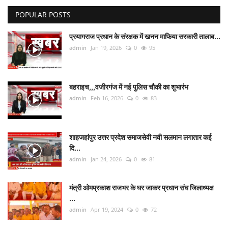
POPULAR POSTS
देश/दुनिया
प्रयागराज प्रधान के संरक्षक में खनन माफिया सरकारी तालाब...
राज्य
admin
Jan 19, 2026
0
95
राजनीतिक
बहराइच,,,वजीरगंज में नई पुलिस चौकी का शुभारंभ
धर्म-आस्था
admin
Feb 16, 2026
0
83
हेल्थ/स्वस्थ
शाहजहांपुर उत्तर प्रदेश समाजसेवी नवी सलमान लगातार कई
शिक्षा
दि...
admin
Jan 24, 2026
0
81
मनोरंजन/बॉलीवूड
मंत्री ओमप्रकाश राजभर के घर जाकर प्रधान संघ जिलाध्यक्ष
...
Live TV
admin
Apr 19, 2024
0
72
खेल