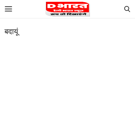
बदायूं
Login
Register
Terms and Conditions
About Us
Contact us
Privacy
Our Team
Careers