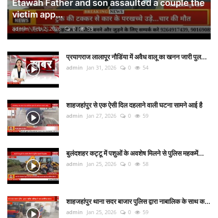
Etawah Father and son assaulted a couple the
victim app...
admin
Feb 2, 2026
0
53
प्रयागराज लालापूर नौडिंया में अवैध वालू का खनन जारी पुल...
admin
Jan 31, 2026
0
54
शाहजहांपुर से एक ऐसी दिल दहलाने वाली घटना सामने आई है
admin
Jan 27, 2026
0
59
बुलंदशहर कट्टू में पशुओं के अवशेष मिलने से पुलिस महकमें...
admin
Jan 25, 2026
0
58
शाहजहांपुर थाना सदर बाजार पुलिस द्वारा नाबालिक के साथ क...
admin
Jan 25, 2026
0
59