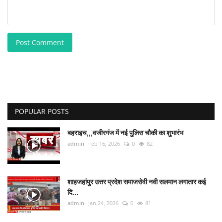
Post Comment
POPULAR POSTS
बहराइच,,,वजीरगंज में नई पुलिस चौकी का शुभारंभ
admin
Feb 16, 2026
0
82
शाहजहांपुर उत्तर प्रदेश समाजसेवी नवी सलमान लगातार कई
दि...
admin
Jan 24, 2026
0
81