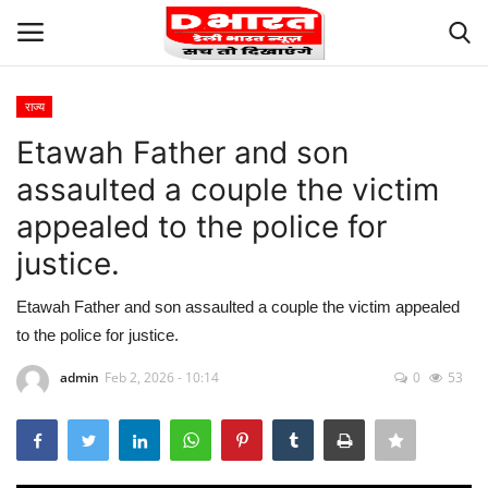
राज्य
Login
Register
Etawah Father and son
assaulted a couple the victim
Terms and Conditions
appealed to the police for
About Us
justice.
Privacy
Etawah Father and son assaulted a couple the victim appealed
to the police for justice.
Our Team
admin
Feb 2, 2026 - 10:14
0
53
Careers
Contact us