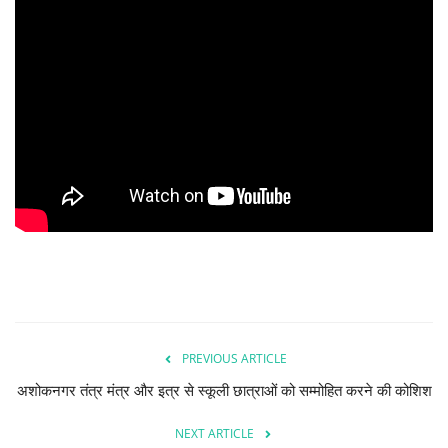
देश/दुनिया
राज्य
राजनीतिक
धर्म-आस्था
हेल्थ/स्वस्थ
शिक्षा
मनोरंजन/बॉलीवूड
PREVIOUS ARTICLE
अशोकनगर तंत्र मंत्र और इत्र से स्कूली छात्राओं को सम्मोहित करने की कोशिश
Live TV
NEXT ARTICLE
खेल