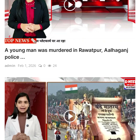
A young man was murdered in Rawatpur, Aalhaganj
police ...
admin
Feb 1, 2026
0
24