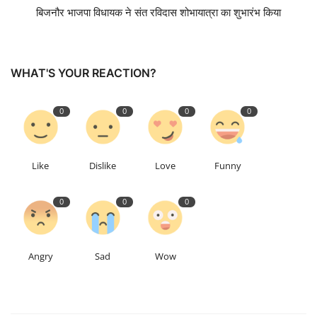
बिजनौर भाजपा विधायक ने संत रविदास शोभायात्रा का शुभारंभ किया
Talk Show
उत्तर प्रदेश
WHAT'S YOUR REACTION?
0
0
0
0
Like
Dislike
Love
Funny
0
0
0
Angry
Sad
Wow