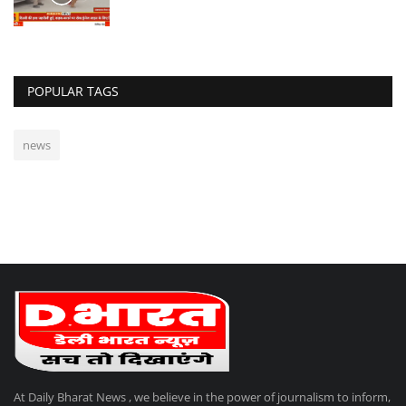
POPULAR TAGS
news
At Daily Bharat News , we believe in the power of journalism to inform,