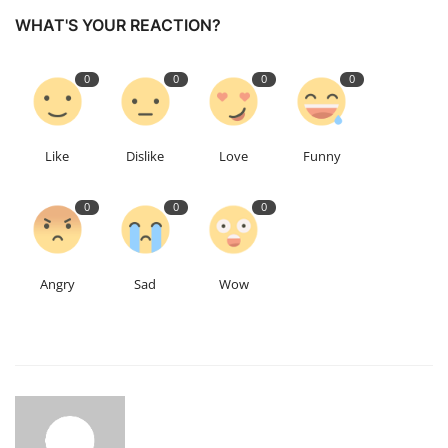
WHAT'S YOUR REACTION?
Talk Show
0
0
0
0
उत्तर प्रदेश
Like
Dislike
Love
Funny
0
0
0
Angry
Sad
Wow