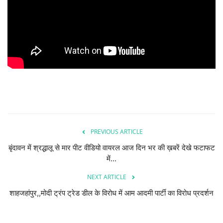
देश/दुनिया
राज्य
राजनीतिक
धर्म-आस्था
हेल्थ/स्वस्थ
PREVIOUS ARTICLE
शिक्षा
बृंदावन में श्रद्धालू से मार पीट वीडियो वायरल आज दिन भर की ख़बरें देखे फटाफट
में...
मनोरंजन/बॉलीवूड
NEXT ARTICLE
शाहजहांपुर,,मोदी ट्रंप ट्रेड डील के विरोध में आम आदमी पार्टी का विरोध प्रदर्शन
Live TV
खेल