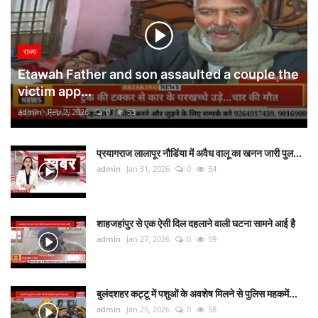
राज्य
Etawah Father and son assaulted a couple the
victim app...
admin
Feb 2, 2026
0
53
प्रयागराज लालापूर नौडिंया में अवैध वालू का खनन जारी पुल...
admin
Jan 31, 2026
0
54
शाहजहांपुर से एक ऐसी दिल दहलाने वाली घटना सामने आई है
admin
Jan 27, 2026
0
59
बुलंदशहर कट्टू में पशुओं के अवशेष मिलने से पुलिस महकमें...
admin
Jan 25, 2026
0
58