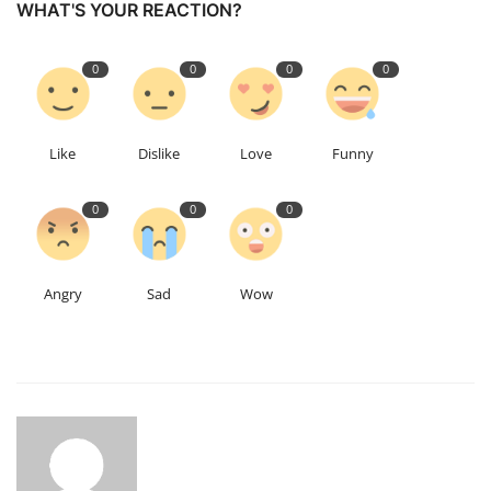
WHAT'S YOUR REACTION?
Talk Show
0
0
0
0
उत्तर प्रदेश
Like
Dislike
Love
Funny
0
0
0
Angry
Sad
Wow