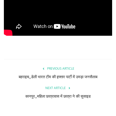
देश/दुनिया
राज्य
राजनीतिक
धर्म-आस्था
हेल्थ/स्वस्थ
PREVIOUS ARTICLE
शिक्षा
बहराइच,,डेली भारत टीम की इफ्तार पार्टी में उमड़ा जनसैलाब
NEXT ARTICLE
मनोरंजन/बॉलीवूड
कानपुर,,महिला छात्रावास में छात्रा ने की सुसाइड
Live TV
खेल