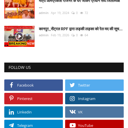
मंत्री ओमप्रकाश राजभर के घर जाकर प्रधान संघ जिलाध्यक्ष
...
admin
Apr 19, 2024
0
72
कानपुर,,सेंट्रल RPF द्वारा लड़की लड़का को रेल मद की सूच...
admin
Feb 19, 2026
0
64
FOLLOW US
Facebook
Twitter
Pinterest
Instagram
Linkedin
VK
Telegram
YouTube