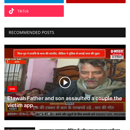
TikTok
RECOMMENDED POSTS
राज्य
Etawah Father and son assaulted a couple the
victim app...
admin
Feb 2, 2026
0
53