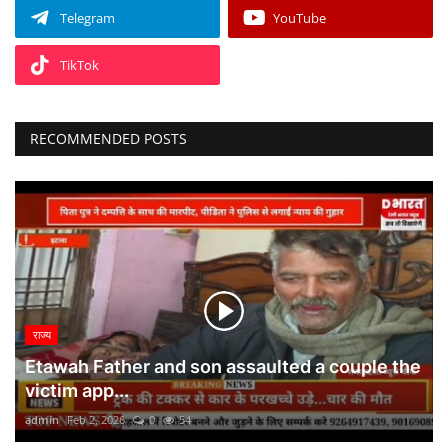
Telegram
YouTube
TikTok
RECOMMENDED POSTS
राज्य
Etawah Father and son assaulted a couple the
victim app...
admin
Feb 2, 2026
0
54