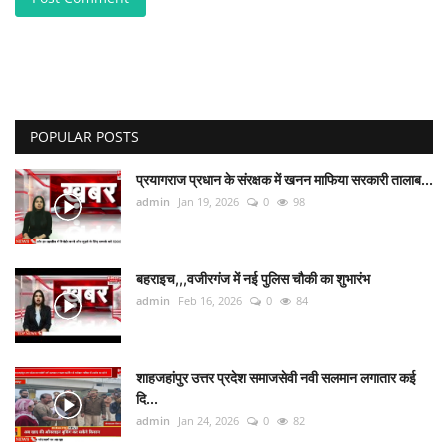
POPULAR POSTS
प्रयागराज प्रधान के संरक्षक में खनन माफिया सरकारी तालाब...
admin
Jan 19, 2026
0
98
बहराइच,,,वजीरगंज में नई पुलिस चौकी का शुभारंभ
admin
Feb 16, 2026
0
84
शाहजहांपुर उत्तर प्रदेश समाजसेवी नवी सलमान लगातार कई
दि...
admin
Jan 24, 2026
0
82