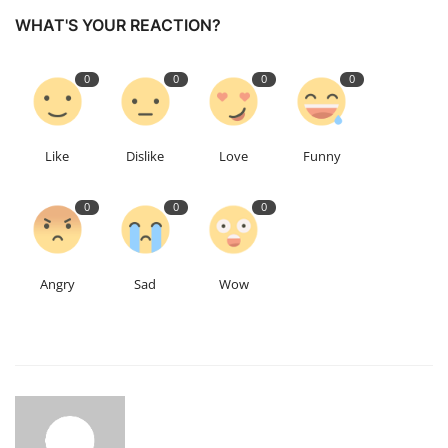
WHAT'S YOUR REACTION?
Talk Show
0
0
0
0
उत्तर प्रदेश
Like
Dislike
Love
Funny
0
0
0
Angry
Sad
Wow