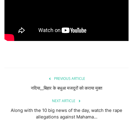
देश/दुनिया
राज्य
राजनीतिक
धर्म-आस्था
हेल्थ/स्वस्थ
PREVIOUS ARTICLE
शिक्षा
नदिया,,,बिहार के बधुआ मजदूरों को कराया मुक्त
NEXT ARTICLE
मनोरंजन/बॉलीवूड
Along with the 10 big news of the day, watch the rape
Live TV
allegations against Mahama...
खेल