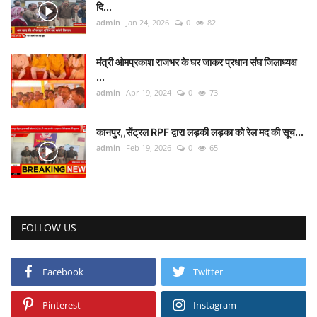
दि...
admin
Jan 24, 2026
0
82
मंत्री ओमप्रकाश राजभर के घर जाकर प्रधान संघ जिलाध्यक्ष
...
admin
Apr 19, 2024
0
73
कानपुर,,सेंट्रल RPF द्वारा लड़की लड़का को रेल मद की सूच...
admin
Feb 19, 2026
0
65
FOLLOW US
Facebook
Twitter
Pinterest
Instagram