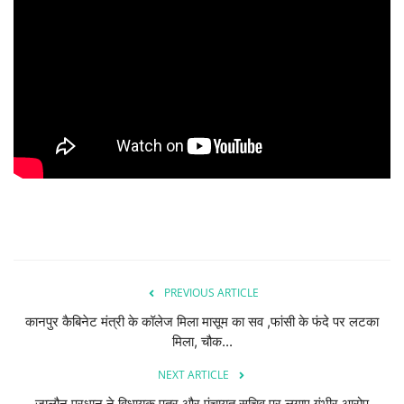
देश/दुनिया
राज्य
राजनीतिक
धर्म-आस्था
हेल्थ/स्वस्थ
शिक्षा
PREVIOUS ARTICLE
मनोरंजन/बॉलीवूड
कानपुर कैबिनेट मंत्री के कॉलेज मिला मासूम का सव ,फांसी के फंदे पर लटका
मिला, चौक...
Live TV
NEXT ARTICLE
खेल
जालौन प्रधान ने विधायक पुत्र और पंचायत सचिव पर लगाए गंभीर आरोप