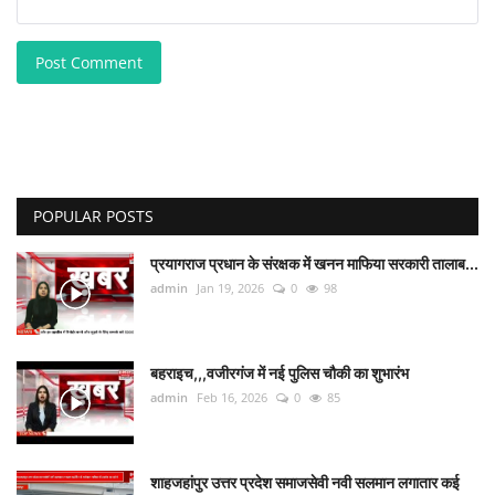
Post Comment
POPULAR POSTS
प्रयागराज प्रधान के संरक्षक में खनन माफिया सरकारी तालाब...
admin
Jan 19, 2026
0
98
बहराइच,,,वजीरगंज में नई पुलिस चौकी का शुभारंभ
admin
Feb 16, 2026
0
85
शाहजहांपुर उत्तर प्रदेश समाजसेवी नवी सलमान लगातार कई