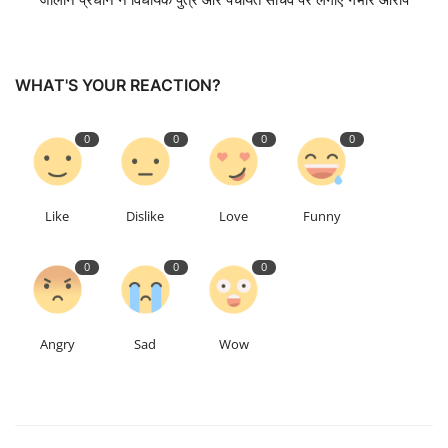
Talk Show
WHAT'S YOUR REACTION?
उत्तर प्रदेश
0
0
0
0
Like
Dislike
Love
Funny
0
0
0
Angry
Sad
Wow