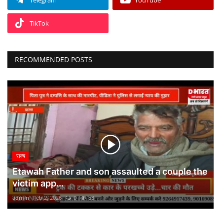
TikTok
RECOMMENDED POSTS
राज्य
Etawah Father and son assaulted a couple the
victim app...
admin
Feb 2, 2026
0
53