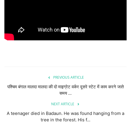
देश/दुनिया
राज्य
राजनीतिक
धर्म-आस्था
हेल्थ/स्वस्थ
PREVIOUS ARTICLE
शिक्षा
पश्चिम बंगाल मालदा मालदा की दो माइग्रेट वर्कर दूसरे स्टेट में काम करने जाते
समय ...
मनोरंजन/बॉलीवूड
NEXT ARTICLE
A teenager died in Badaun. He was found hanging from a
Live TV
tree in the forest. His f...
खेल