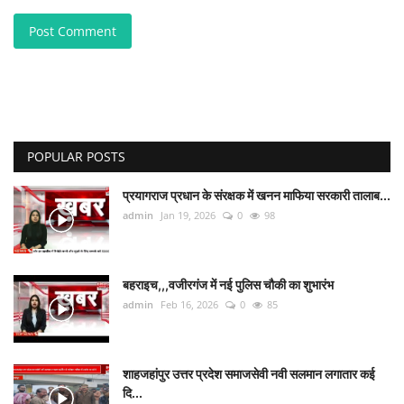
Post Comment
POPULAR POSTS
प्रयागराज प्रधान के संरक्षक में खनन माफिया सरकारी तालाब...
admin
Jan 19, 2026
0
98
बहराइच,,,वजीरगंज में नई पुलिस चौकी का शुभारंभ
admin
Feb 16, 2026
0
85
शाहजहांपुर उत्तर प्रदेश समाजसेवी नवी सलमान लगातार कई
दि...