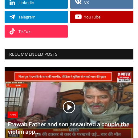
Linkedin
VK
Telegram
YouTube
TikTok
RECOMMENDED POSTS
राज्य
Etawah Father and son assaulted a couple the
victim app...