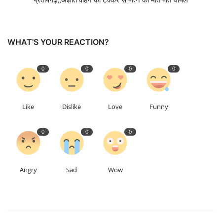
Talk Show
WHAT'S YOUR REACTION?
उत्तर प्रदेश
0
0
0
0
Like
Dislike
Love
Funny
0
0
0
Angry
Sad
Wow