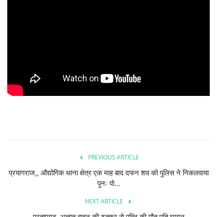
देश/दुनिया
राज्य
राजनीतिक
धर्म-आस्था
हेल्थ/स्वस्थ
शिक्षा
PREVIOUS ARTICLE
मनोरंजन/बॉलीवूड
प्रयागराज,, औद्योगिक थाना क्षेत्र एक माह बाद दफन शव को पुलिस ने निकलवाया
पुनः पो...
Live TV
NEXT ARTICLE
खेल
प्रतापगढ़,,अज्ञात वाहन की टक्कर से पत्नि की मौत पति घायल