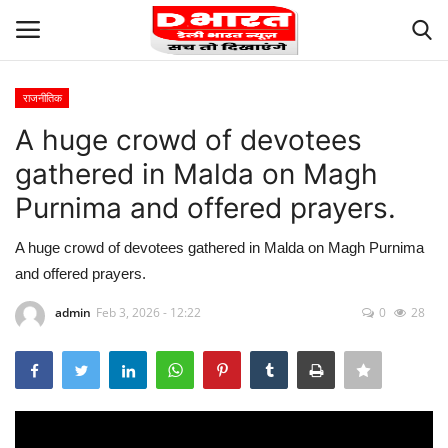
राजनीतिक
Login
Register
A huge crowd of devotees
gathered in Malda on Magh
Terms and Conditions
Purnima and offered prayers.
About Us
A huge crowd of devotees gathered in Malda on Magh Purnima
and offered prayers.
Contact us
admin
Feb 3, 2026 - 12:22
0
28
Privacy
Our Team
Careers