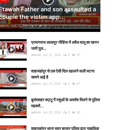
Etawah Father and son assaulted a
couple the victim app...
admin
Feb 2, 2026
0
54
प्रयागराज लालापूर नौडिंया में अवैध वालू का खनन
जारी पुल...
admin
Jan 31, 2026
0
55
शाहजहांपुर से एक ऐसी दिल दहलाने वाली घटना
सामने आई है
admin
Jan 27, 2026
0
61
बुलंदशहर कट्टू में पशुओं के अवशेष मिलने से पुलिस
महकमें...
admin
Jan 25, 2026
0
60
शाहजहांपुर थाना सदर बाजार पुलिस द्वारा नाबालिक