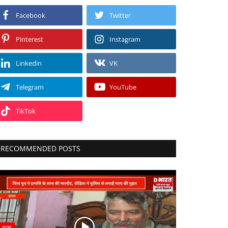
Facebook
Twitter
Pinterest
Instagram
Linkedin
VK
Telegram
YouTube
TikTok
RECOMMENDED POSTS
राज्य