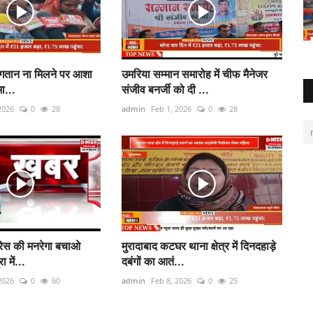
भुगतान ना मिलने पर आशा
उमरिया सम्मान समारोह में चीफ मैनेजर
भा...
संजीव बनर्जी को दी ...
2026
0
28
admin
Feb 1, 2026
0
28
्रेस की मनरेगा बचाओ
मुरादाबाद कटघर थाना क्षेत्र में दिनदहाड़े
ा में...
दबंगों का आतं...
2026
0
60
admin
Feb 8, 2026
0
25