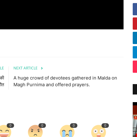
LE
NEXT ARTICLE
 की
A huge crowd of devotees gathered in Malda on
मौत
Magh Purnima and offered prayers.
0
0
0
0