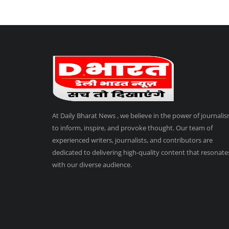
At Daily Bharat News , we believe in the power of journali
to inform, inspire, and provoke thought. Our team of
experienced writers, journalists, and contributors are
dedicated to delivering high-quality content that resonate
with our diverse audience.