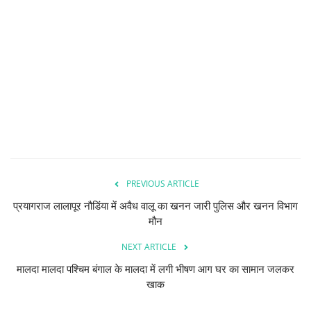
देश/दुनिया
राज्य
राजनीतिक
धर्म-आस्था
हेल्थ/स्वस्थ
PREVIOUS ARTICLE
शिक्षा
प्रयागराज लालापूर नौडिंया में अवैध वालू का खनन जारी पुलिस और खनन विभाग
मौन
मनोरंजन/बॉलीवूड
NEXT ARTICLE
मालदा मालदा पश्चिम बंगाल के मालदा में लगी भीषण आग घर का सामान जलकर
Live TV
खाक
खेल