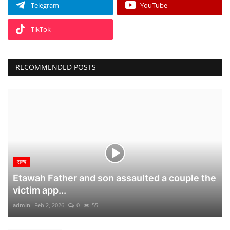
Telegram
YouTube
TikTok
RECOMMENDED POSTS
राज्य
Etawah Father and son assaulted a couple the
victim app...
admin
Feb 2, 2026
0
55