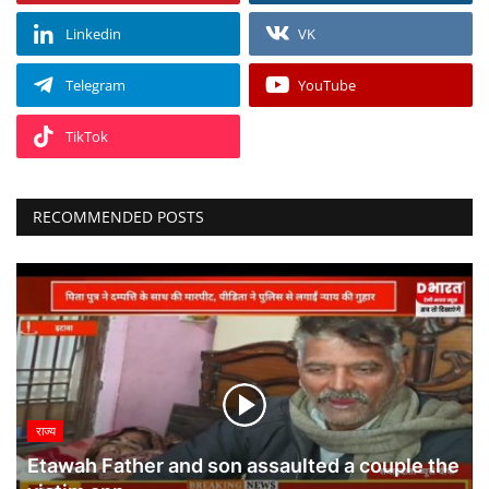
Linkedin
VK
Telegram
YouTube
TikTok
RECOMMENDED POSTS
राज्य
Etawah Father and son assaulted a couple the