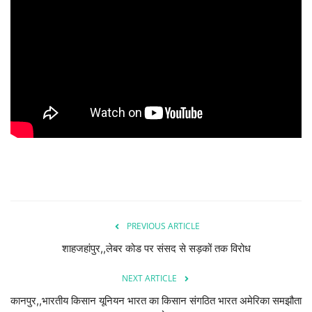
देश/दुनिया
राज्य
राजनीतिक
धर्म-आस्था
हेल्थ/स्वस्थ
शिक्षा
PREVIOUS ARTICLE
मनोरंजन/बॉलीवूड
शाहजहांपुर,,लेबर कोड पर संसद से सड़कों तक विरोध
Live TV
NEXT ARTICLE
कानपुर,,भारतीय किसान यूनियन भारत का किसान संगठित भारत अमेरिका समझौता
खेल