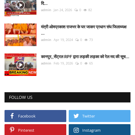
दि...
admin
Jan 24, 2026
0
82
मंत्री ओमप्रकाश राजभर के घर जाकर प्रधान संघ जिलाध्यक्ष
...
admin
Apr 19, 2024
0
73
कानपुर,,सेंट्रल RPF द्वारा लड़की लड़का को रेल मद की सूच...
admin
Feb 19, 2026
0
65
FOLLOW US
Facebook
Twitter
Pinterest
Instagram