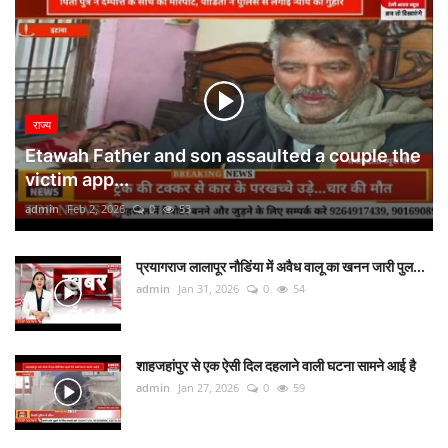
राज्य
Etawah Father and son assaulted a couple the
victim app...
admin
Feb 2, 2026
0
53
प्रयागराज लालापूर नौडिंया में अवैध वालू का खनन जारी पुल...
admin
Jan 31, 2026
0
54
शाहजहांपुर से एक ऐसी दिल दहलाने वाली घटना सामने आई है
admin
Jan 27, 2026
0
59